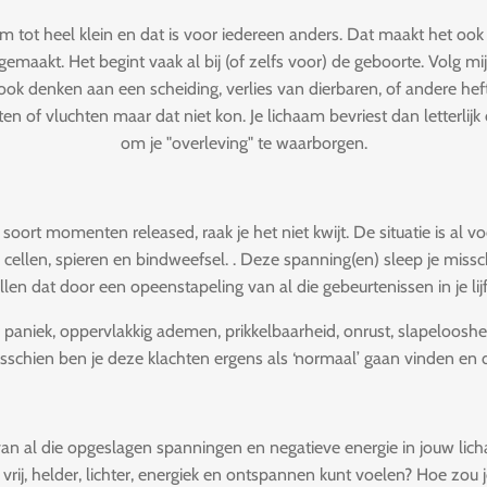
 tot heel klein en dat is voor iedereen anders. Dat maakt het ook
aakt. Het begint vaak al bij (of zelfs voor) de geboorte. Volg mi
ook denken aan een scheiding, verlies van dierbaren, of andere heft
ten of vluchten maar dat niet kon. Je lichaam bevriest dan letterlijk
om je "overleving" te waarborgen.
t soort momenten released, raak je het niet kwijt. De situatie is al 
 cellen, spieren en bindweefsel. . Deze spanning(en) sleep je missc
ellen dat door een opeenstapeling van al die gebeurtenissen in je li
, paniek, oppervlakkig ademen, prikkelbaarheid, onrust, slapelooshe
Misschien ben je deze klachten ergens als ‘normaal’ gaan vinden en de
n van al die opgeslagen spanningen en negatieve energie in jouw lich
r vrij, helder, lichter, energiek en ontspannen kunt voelen? Hoe zou 