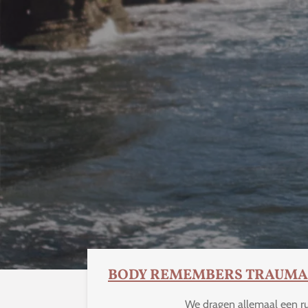
BODY REMEMBERS TRAUMA T
We dragen allemaal een rugz