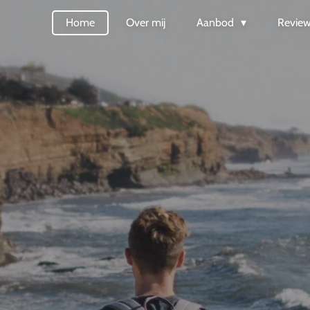
Home
Over mij
Aanbod
Revie