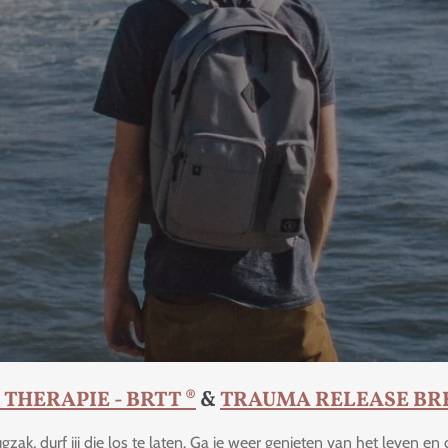
HERAPIE - BRTT ®
&
TRAUMA RELEASE BRE
ak, durf jij die los te laten. Ga je weer genieten van het leven en