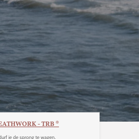
ATHWORK - TRB ®
 durf je de sprong te wagen.